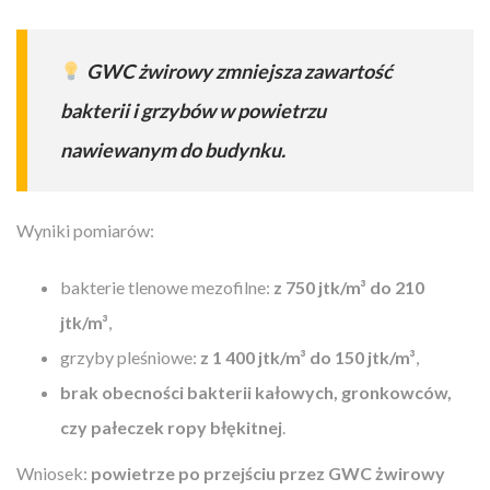
GWC żwirowy zmniejsza zawartość
bakterii i grzybów w powietrzu
nawiewanym do budynku.
Wyniki pomiarów:
bakterie tlenowe mezofilne:
z 750 jtk/m³ do 210
jtk/m³
,
grzyby pleśniowe:
z 1 400 jtk/m³ do 150 jtk/m³
,
brak obecności bakterii kałowych, gronkowców,
czy pałeczek ropy błękitnej
.
Wniosek:
powietrze po przejściu przez GWC żwirowy