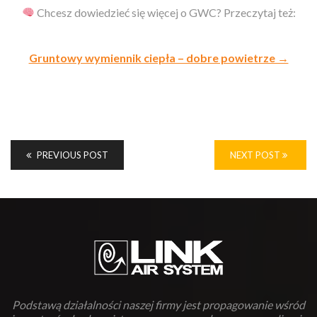
Chcesz dowiedzieć się więcej o GWC? Przeczytaj też:
Gruntowy wymiennik ciepła – dobre powietrze →
PREVIOUS POST
NEXT POST
Podstawą działalności naszej firmy jest propagowanie wśród