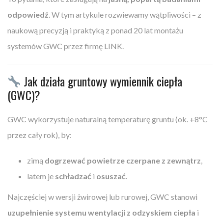
odpowiedź
. W tym artykule rozwiewamy wątpliwości – z
naukową precyzją i praktyką z ponad 20 lat montażu
systemów GWC przez firmę LINK.
Jak działa gruntowy wymiennik ciepła
(GWC)?
GWC wykorzystuje naturalną temperaturę gruntu (ok. +8°C
przez cały rok), by:
zimą
dogrzewać powietrze czerpane z zewnątrz
,
latem je
schładzać
i
osuszać
.
Najczęściej w wersji żwirowej lub rurowej, GWC stanowi
uzupełnienie systemu wentylacji z odzyskiem ciepła
i