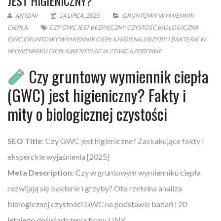
JEST HIGIENICZNY?
ANTONI
14 LIPCA, 2025
GRUNTOWY WYMIENNIK
CIEPŁA
CZY GWC JEST BEZPIECZNY
,
CZYSTOŚĆ BIOLOGICZNA
GWC
,
GRUNTOWY WYMIENNIK CIEPŁA HIGIENA
,
GRZYBY I BAKTERIE W
WYMIENNIKU CIEPŁA
,
WENTYLACJA Z GWC A ZDROWIE
Czy gruntowy wymiennik ciepła
(GWC) jest higieniczny? Fakty i
mity o biologicznej czystości
SEO Title
: Czy GWC jest higieniczne? Zaskakujące fakty i
eksperckie wyjaśnienia [2025]
Meta Description
: Czy w gruntowym wymienniku ciepła
rozwijają się bakterie i grzyby? Oto rzetelna analiza
biologicznej czystości GWC na podstawie badań i 20-
letniego doświadczenia firmy LINK.