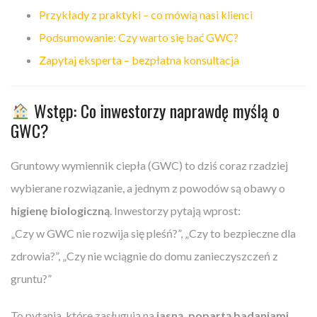
Przykłady z praktyki – co mówią nasi klienci
Podsumowanie: Czy warto się bać GWC?
Zapytaj eksperta – bezpłatna konsultacja
Wstęp: Co inwestorzy naprawdę myślą o
GWC?
Gruntowy wymiennik ciepła (GWC) to dziś coraz rzadziej
wybierane rozwiązanie, a jednym z powodów są obawy o
higienę biologiczną
. Inwestorzy pytają wprost:
„Czy w GWC nie rozwija się pleśń?”, „Czy to bezpieczne dla
zdrowia?”, „Czy nie wciągnie do domu zanieczyszczeń z
gruntu?”
To pytania, które zasługują na
jasną, popartą badaniami