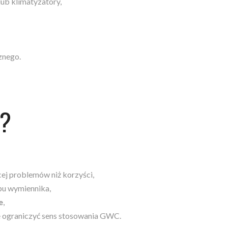
ub klimatyzatory,
znego.
ć?
ej problemów niż korzyści,
pu wymiennika,
e
,
e ograniczyć sens stosowania GWC.