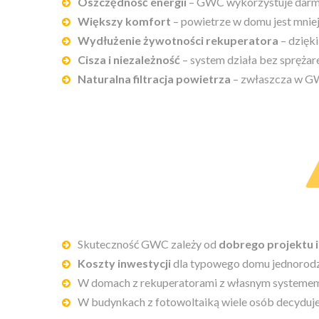
Oszczędność energii
– GWC wykorzystuje darmow
Większy komfort
– powietrze w domu jest mniej
Wydłużenie żywotności rekuperatora
– dzięki
Cisza i niezależność
– system działa bez sprężar
Naturalna filtracja powietrza
– zwłaszcza w GW
Skuteczność GWC zależy od
dobrego projektu 
Koszty inwestycji
dla typowego domu jednorodzi
W domach z rekuperatorami z własnym systemem 
W budynkach z fotowoltaiką wiele osób decyduje