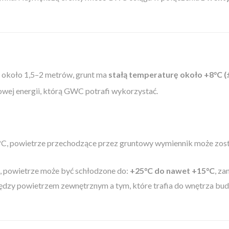
 około 1,5–2 metrów, grunt ma
stałą temperaturę około +8°C (
mowej energii, którą GWC potrafi wykorzystać.
0°C, powietrze przechodzące przez gruntowy wymiennik może zos
C, powietrze może być schłodzone do:
+25°C do nawet +15°C
, za
ędzy powietrzem zewnętrznym a tym, które trafia do wnętrza bu