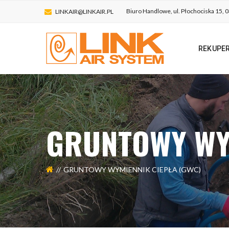
Biuro Handlowe, ul. Płochociska 15,
LINKAIR@LINKAIR.PL
REKUPE
GRUNTOWY WY
GRUNTOWY WYMIENNIK CIEPŁA (GWC)