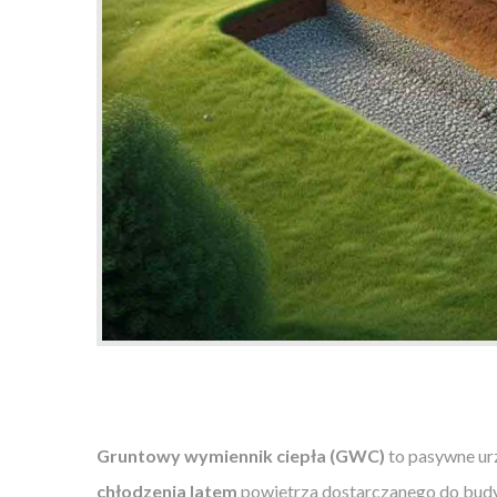
Gruntowy wymiennik ciepła (GWC)
to pasywne ur
chłodzenia latem
powietrza dostarczanego do bud