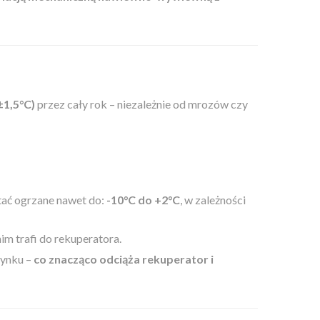
±1,5°C)
przez cały rok – niezależnie od mrozów czy
tać ogrzane nawet do:
-10°C do +2°C
, w zależności
nim trafi do rekuperatora.
dynku –
co znacząco odciąża rekuperator i