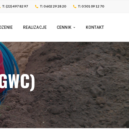
T: (22) 497 82 97
T: 0 602 29 28 20
T: 0 501 09 12 70
DZENIE
REALIZACJE
CENNIK
KONTAKT
(GWC)