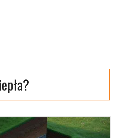
iepła?