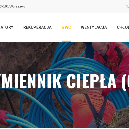
 03-191 Warszawa
RATORY
REKUPERACJA
GWC
WENTYLACJA
CHŁO
MIENNIK CIEPŁA 