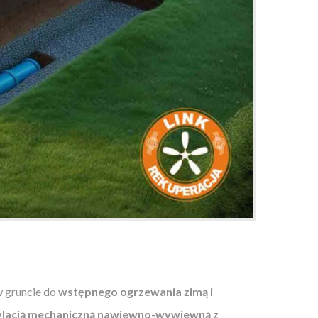
w gruncie do
wstępnego ogrzewania zimą i
lacją mechaniczną nawiewno-wywiewną z