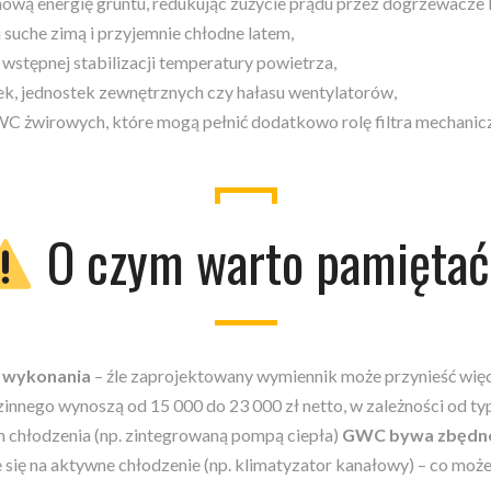
ą energię gruntu, redukując zużycie prądu przez dogrzewacze l
 suche zimą i przyjemnie chłodne latem,
 wstępnej stabilizacji temperatury powietrza,
ek, jednostek zewnętrznych czy hałasu wentylatorów,
C żwirowych, które mogą pełnić dodatkowo rolę filtra mechanic
O czym warto pamięta
i wykonania
– źle zaprojektowany wymiennik może przynieść więc
nnego wynoszą od 15 000 do 23 000 zł netto, w zależności od ty
chłodzenia (np. zintegrowaną pompą ciepła)
GWC bywa zbędn
 się na aktywne chłodzenie (np. klimatyzator kanałowy) – co moż