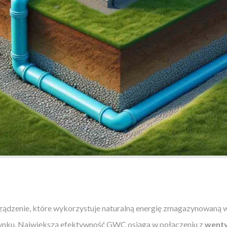
ządzenie, które wykorzystuje naturalną energię zmagazynowaną 
ynku. Największą efektywność GWC osiąga w połączeniu z
wenty