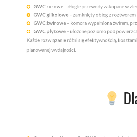
GWC rurowe
– długie przewody zakopane w ziemi
GWC glikolowe
– zamknięty obieg z roztworem g
GWC żwirowe
– komora wypełniona żwirem, prze
GWC płytowe
– ułożone poziomo pod powierzchn
Każde rozwiązanie różni się efektywnością, kosztami 
planowanej wydajności.
Dl